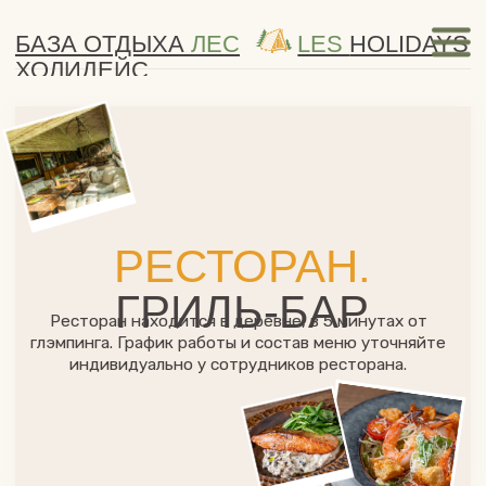
БАЗА ОТДЫХА
ЛЕС
LES
HOLIDAYS
ХОЛИДЕЙС
Дома
Чем заняться
Меню
Бани и купели
Отдых с детьми
Акции
РЕСТОРАН.
ГРИЛЬ-БАР
Ресторан находится в деревне, в 5 минутах от
глэмпинга. График работы и состав меню уточняйте
индивидуально у сотрудников ресторана.